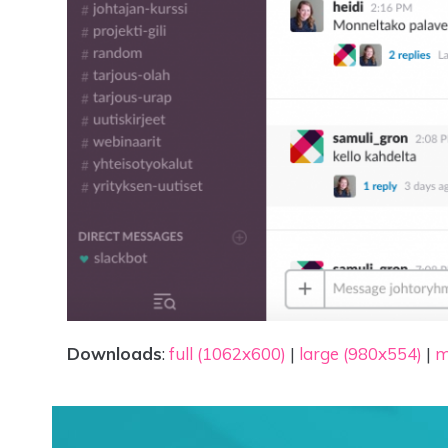
Downloads
:
full (1062x600)
|
large (980x554)
|
m