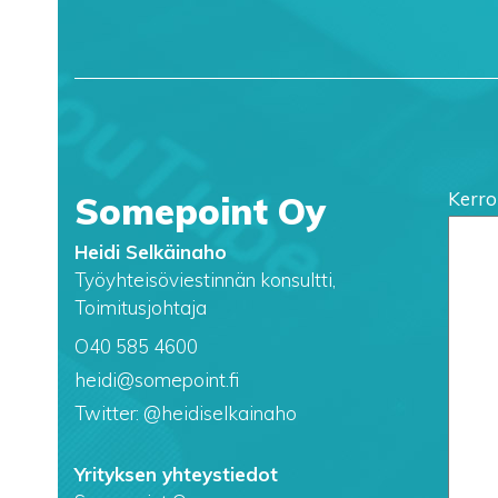
Kerro
Somepoint Oy
Heidi Selkäinaho
Työyhteisöviestinnän konsultti,
Toimitusjohtaja
O40 585 4600
heidi@somepoint.fi
Twitter: @heidiselkainaho
Yrityksen yhteystiedot