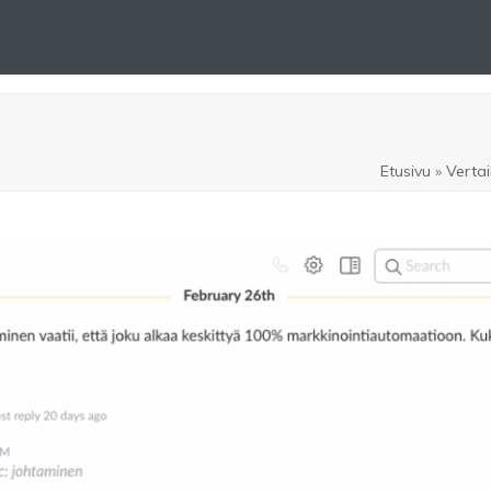
ttely
Ota yhteyttä
Etusivu
»
Vertai