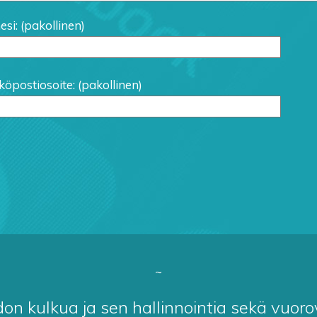
si: (pakollinen)
öpostiosoite: (pakollinen)
~
n kulkua ja sen hallinnointia sekä vuorova