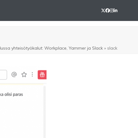
Twitter
Facebook
Instagram
LinkedIn
lussa yhteisötyökalut: Workplace, Yammer ja Slack
»
slack