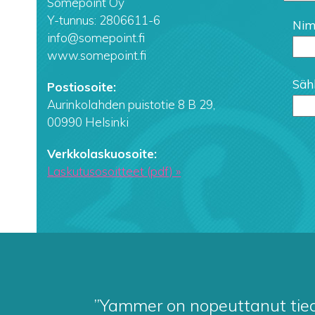
Somepoint Oy
Y-tunnus: 2806611-6
Nime
info@somepoint.fi
www.somepoint.fi
Sähk
Postiosoite:
Aurinkolahden puistotie 8 B 29,
00990 Helsinki
Verkkolaskuosoite:
Laskutusosoitteet (pdf) »
”Yammer on nopeuttanut tiedo