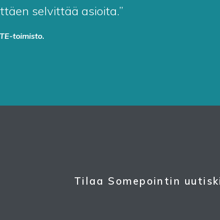
äen selvittää asioita.”
TE-toimisto
.
Tilaa Somepointin uutisk