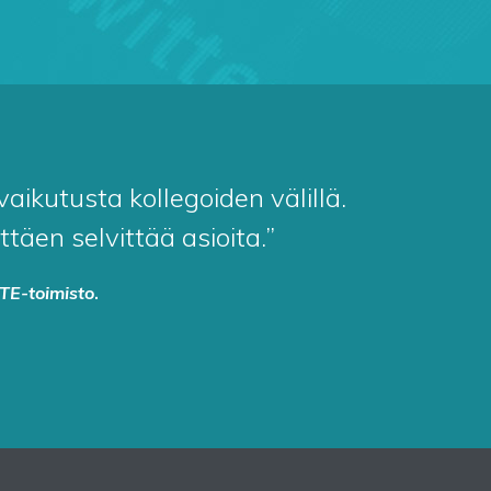
ikutusta kollegoiden välillä.
äen selvittää asioita.”
TE-toimisto
.