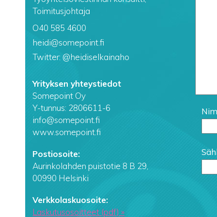
Toimitusjohtaja
O40 585 4600
heidi@somepoint.fi
Twitter: @heidiselkainaho
Yrityksen yhteystiedot
Somepoint Oy
Y-tunnus: 2806611-6
Nime
info@somepoint.fi
www.somepoint.fi
Sähk
Postiosoite:
Aurinkolahden puistotie 8 B 29,
00990 Helsinki
Verkkolaskuosoite:
Laskutusosoitteet (pdf) »