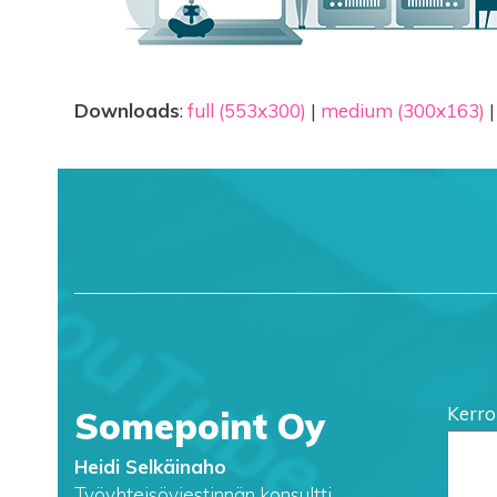
Downloads
:
full (553x300)
|
medium (300x163)
Kerro
Somepoint Oy
Heidi Selkäinaho
Työyhteisöviestinnän konsultti,