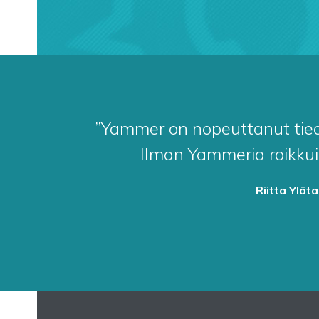
”Yammer on nopeuttanut tiedo
Ilman Yammeria roikkui
Riitta Yläta