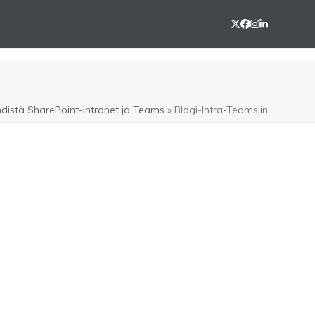
Twitter
Facebook
Instagram
LinkedIn
distä SharePoint-intranet ja Teams
»
Blogi-Intra-Teamsiin