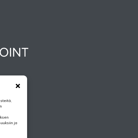
steitä,
n
uksen
suuksiin ja