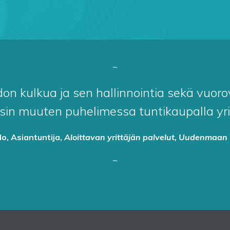
~
n kulkua ja sen hallinnointia sekä vuorova
sin muuten puhelimessa tuntikaupalla yritt
lo, Asiantuntija,
Aloittavan yrittäjän palvelut, Uudenmaan 
~