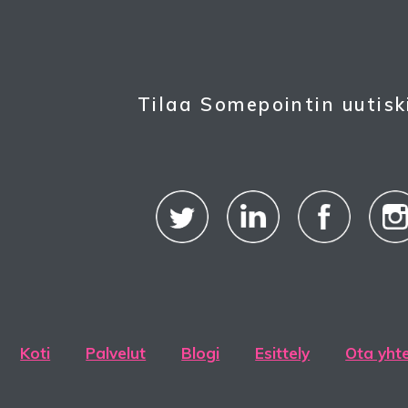
Tilaa Somepointin uutisk
Koti
Palvelut
Blogi
Esittely
Ota yht