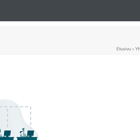
ttely
Ota yhteyttä
Etusivu
»
Yh