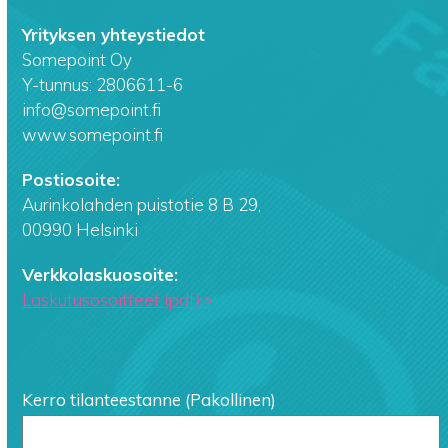
Yrityksen yhteystiedot
Somepoint Oy
Y-tunnus: 2806611-6
info@somepoint.fi
www.somepoint.fi
Postiosoite:
Aurinkolahden puistotie 8 B 29,
00990 Helsinki
Verkkolaskuosoite:
Laskutusosoitteet (pdf) »
Kerro tilanteestanne (Pakollinen)