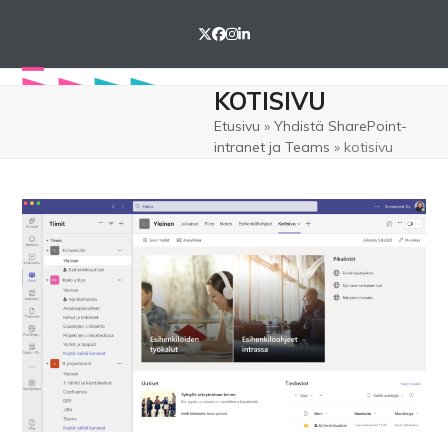
Skip
to
Twitter
Facebook
Instagram
LinkedIn
content
Open
Close
KOTISIVU
mobile
mobile
Etusivu
»
Yhdistä SharePoint-
intranet ja Teams
»
kotisivu
menu
menu