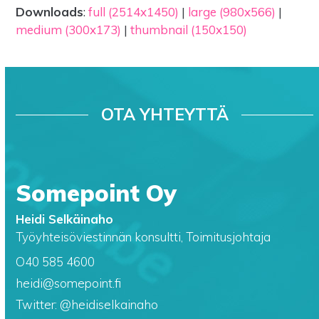
Downloads
:
full (2514x1450)
|
large (980x566)
|
medium (300x173)
|
thumbnail (150x150)
OTA YHTEYTTÄ
Somepoint Oy
Heidi Selkäinaho
Työyhteisöviestinnän konsultti, Toimitusjohtaja
O40 585 4600
heidi@somepoint.fi
Twitter: @heidiselkainaho