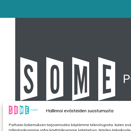
Hallinnoi evästeiden suostumusta
Parhaan kokemuksen tarjoamiseksi käytämme teknologioita, kuten evä
tallentaaksemme ja/tai käyttääksemme laitetietoja. Näiden tekniikoide