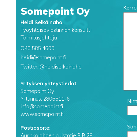
Kerro
Somepoint Oy
Heidi Selkäinaho
Työyhteisöviestinnän konsultti,
Toimitusjohtaja
O40 585 4600
heidi@somepoint.fi
Twitter: @heidiselkainaho
Yrityksen yhteystiedot
Somepoint Oy
Y-tunnus: 2806611-6
Nime
info@somepoint.fi
www.somepoint.fi
Sähk
Postiosoite:
Aurinkolahden puistotie 8 B 29,