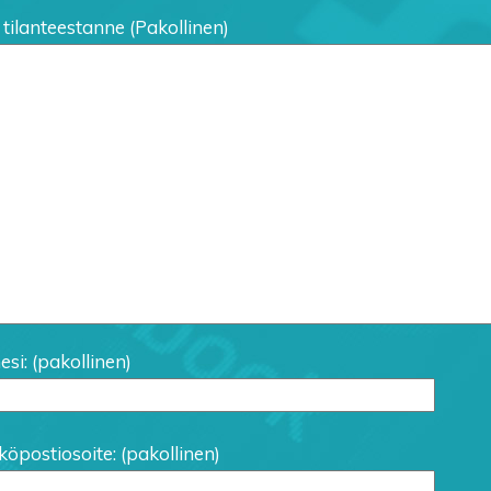
 tilanteestanne (Pakollinen)
si: (pakollinen)
öpostiosoite: (pakollinen)