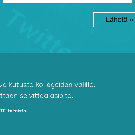
ikutusta kollegoiden välillä.
äen selvittää asioita.”
TE-toimisto
.