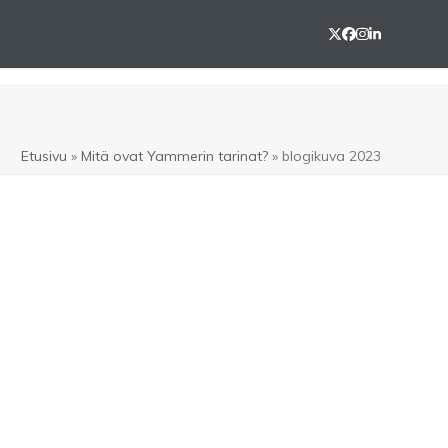
Twitter
Facebook
Instagram
LinkedIn
Etusivu
»
Mitä ovat Yammerin tarinat?
»
blogikuva 2023