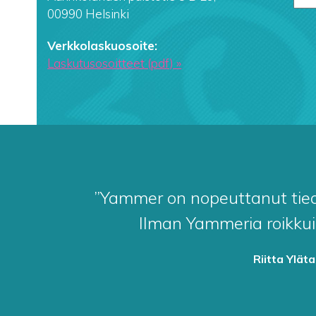
00990 Helsinki
Verkkolaskuosoite:
Laskutusosoitteet (pdf) »
”Yammer on nopeuttanut tiedo
Ilman Yammeria roikkui
Riitta Yläta