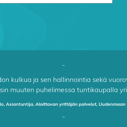
~
n kulkua ja sen hallinnointia sekä vuorova
sin muuten puhelimessa tuntikaupalla yritt
lo, Asiantuntija,
Aloittavan yrittäjän palvelut, Uudenmaan 
~