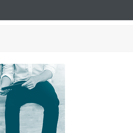
ttely
Ota yhteyttä