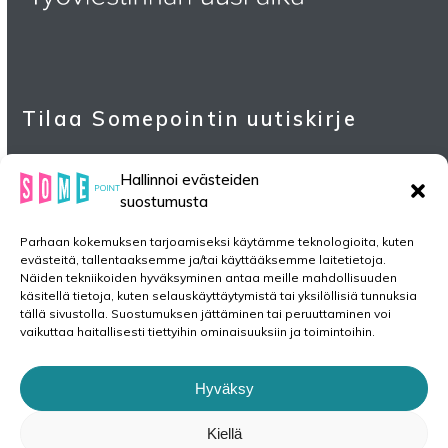
Tilaa Somepointin uutiskirje
Hallinnoi evästeiden
suostumusta
Parhaan kokemuksen tarjoamiseksi käytämme teknologioita, kuten
evästeitä, tallentaaksemme ja/tai käyttääksemme laitetietoja.
Näiden tekniikoiden hyväksyminen antaa meille mahdollisuuden
käsitellä tietoja, kuten selauskäyttäytymistä tai yksilöllisiä tunnuksia
tällä sivustolla. Suostumuksen jättäminen tai peruuttaminen voi
Koti
Palvelut
Blogi
Esittely
vaikuttaa haitallisesti tiettyihin ominaisuuksiin ja toimintoihin.
Ota yhteyttä
Hyväksy
Kiellä