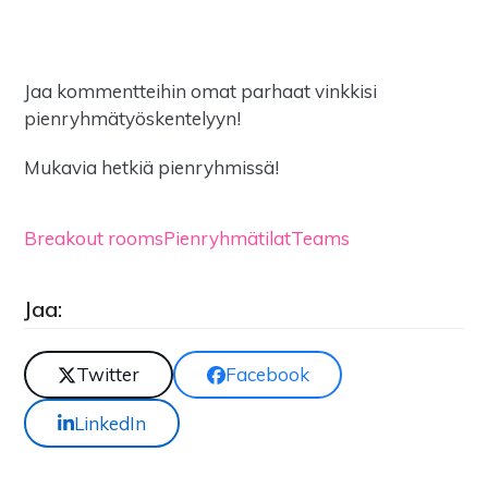
Jaa kommentteihin omat parhaat vinkkisi
pienryhmätyöskentelyyn!
Mukavia hetkiä pienryhmissä!
Breakout rooms
Pienryhmätilat
Teams
Jaa:
Twitter
Facebook
LinkedIn