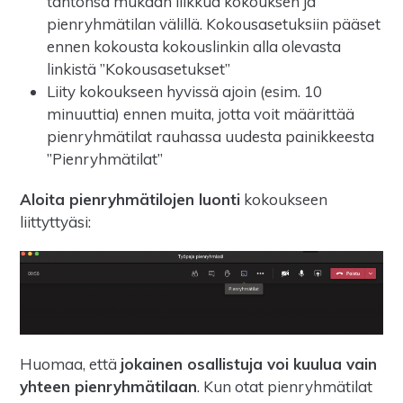
tahtonsa mukaan liikkua kokouksen ja
pienryhmätilan välillä. Kokousasetuksiin pääset
ennen kokousta kokouslinkin alla olevasta
linkistä ”Kokousasetukset”
Liity kokoukseen hyvissä ajoin (esim. 10
minuuttia) ennen muita, jotta voit määrittää
pienryhmätilat rauhassa uudesta painikkeesta
”Pienryhmätilat”
Aloita pienryhmätilojen luonti
kokoukseen
liittyttyäsi:
Huomaa, että
jokainen osallistuja voi kuulua vain
yhteen pienryhmätilaan
. Kun otat pienryhmätilat