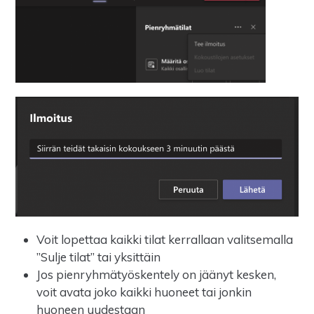
Voit lopettaa kaikki tilat kerrallaan valitsemalla
”Sulje tilat” tai yksittäin
Jos pienryhmätyöskentely on jäänyt kesken,
voit avata joko kaikki huoneet tai jonkin
huoneen uudestaan