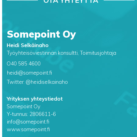
OTA YHTEYTTÄ
Somepoint Oy
Heidi Selkäinaho
Työyhteisöviestinnän konsultti, Toimitusjohtaja
O40 585 4600
heidi@somepoint.fi
Twitter: @heidiselkainaho
Yrityksen yhteystiedot
Somepoint Oy
Y-tunnus: 2806611-6
info@somepoint.fi
www.somepoint.fi