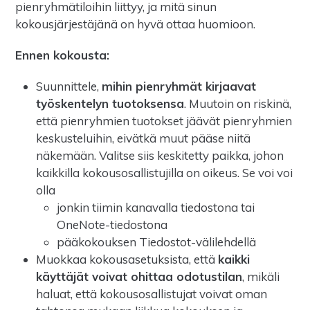
pienryhmätiloihin liittyy, ja mitä sinun
kokousjärjestäjänä on hyvä ottaa huomioon.
Ennen kokousta:
Suunnittele,
mihin pienryhmät kirjaavat
työskentelyn tuotoksensa
. Muutoin on riskinä,
että pienryhmien tuotokset jäävät pienryhmien
keskusteluihin, eivätkä muut pääse niitä
näkemään. Valitse siis keskitetty paikka, johon
kaikkilla kokousosallistujilla on oikeus. Se voi voi
olla
jonkin tiimin kanavalla tiedostona tai
OneNote-tiedostona
pääkokouksen Tiedostot-välilehdellä
Muokkaa kokousasetuksista, että
kaikki
käyttäjät voivat ohittaa odotustilan
, mikäli
haluat, että kokousosallistujat voivat oman