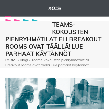
Skip
to
Twitter
Facebook
Instagram
LinkedIn
content
Open
Close
TEAMS-
mobile
mobile
KOKOUSTEN
menu
menu
PIENRYHMÄTILAT ELI BREAKOUT
ROOMS OVAT TÄÄLLÄ! LUE
PARHAAT KÄYTÄNNÖT
Etusivu
»
Blogi
»
Teams-kokousten pienryhmätilat eli
Breakout rooms ovat täällä! Lue parhaat käytännöt