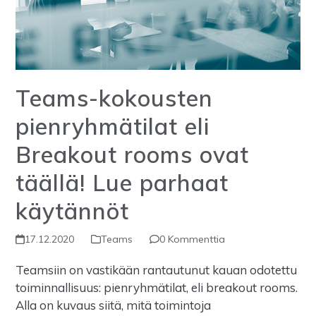
Teams-kokousten
pienryhmätilat eli
Breakout rooms ovat
täällä! Lue parhaat
käytännöt
17.12.2020
Teams
0 Kommenttia
Teamsiin on vastikään rantautunut kauan odotettu
toiminnallisuus: pienryhmätilat, eli breakout rooms.
Alla on kuvaus siitä, mitä toimintoja